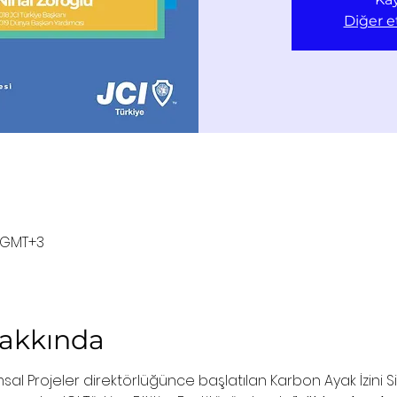
Diğer et
0 GMT+3
Hakkında
sal Projeler direktörlüğünce başlatılan Karbon Ayak İzini S