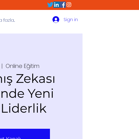
Sign in
fazla...
 |  
Online Eğitim
ış Zekası
nde Yeni
 Liderlik
ıt Kapalı