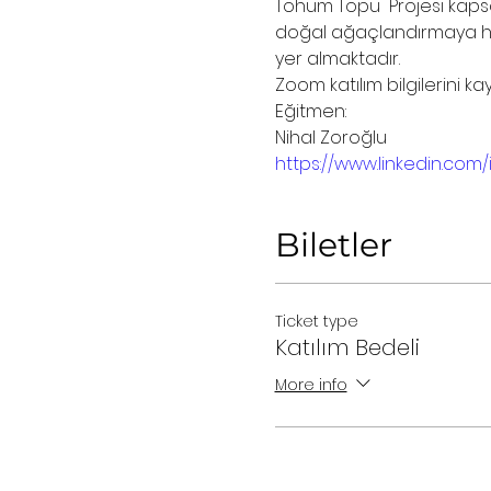
Tohum Topu  Projesi kapsa
doğal ağaçlandırmaya hiz
yer almaktadır.
Zoom katılım bilgilerini ka
Eğitmen:
Nihal Zoroğlu
https://www.linkedin.com
Biletler
Ticket type
Katılım Bedeli
More info