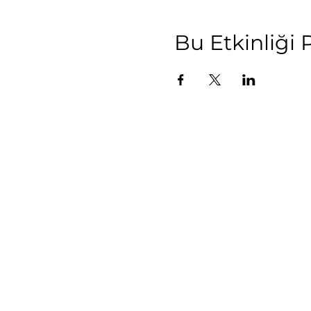
Bu Etkinliği 
user 
Yeni Sayfa
Privac
Events
Cance
Yeni Sayfa
Condi
Events
Consult
Hakkımızda
Programlar
Yeni Sayfa
Get to know
Live Video