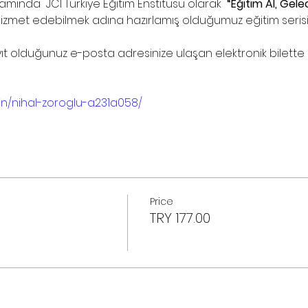
mında  JCI Türkiye Eğitim Enstitüsü olarak 
 “Eğitim Al, Gel
met edebilmek adına hazırlamış olduğumuz eğitim serisin
yıt olduğunuz e-posta adresinize ulaşan elektronik bilette bu
/in/nihal-zoroglu-a231a058/
Price
TRY 177.00