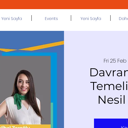
Yeni Sayfa
Events
Yeni Sayfa
Daha 
Fri 25 Feb
 
Davran
Temeli
Nesil
Kay