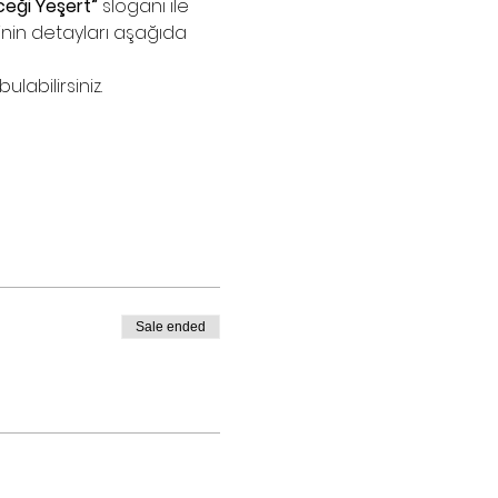
eceği Yeşert”
 sloganı ile 
in detayları aşağıda 
labilirsiniz.
Sale ended