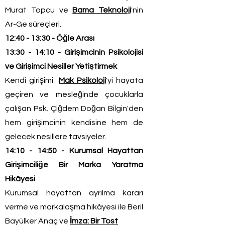
Murat Topcu ve
Bama Teknoloji
'nin
Ar-Ge süreçleri.
12:40 - 13:30 - Öğle Arası
13:30 - 14:10 - Girişimcinin Psikolojisi
ve Girişimci Nesiller Yetiştirmek
Kendi girişimi
Mak Psikoloji
'yi hayata
geçiren ve mesleğinde çocuklarla
çalışan Psk. Çiğdem Doğan Bilgin'den
hem girişimcinin kendisine hem de
gelecek nesillere tavsiyeler.
14:10 - 14:50 - Kurumsal Hayattan
Girişimciliğe Bir Marka Yaratma
Hikâyesi
Kurumsal hayattan ayrılma kararı
verme ve markalaşma hikâyesi ile Beril
Bayülker Anaç ve
İmza: Bir Tost