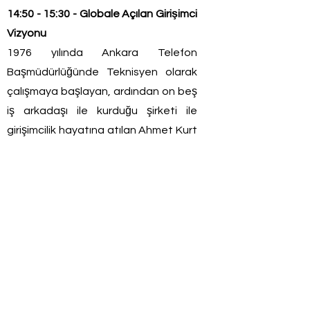
14:50 - 15:30 - Globale Açılan Girişimci
Vizyonu
1976 yılında Ankara Telefon
Başmüdürlüğünde Teknisyen olarak
çalışmaya başlayan, ardından on beş
iş arkadaşı ile kurduğu şirketi ile
girişimcilik hayatına atılan Ahmet Kurt
ve 5G pazarında global bir oyuncu
olan
GTENT
.
15:30 – 16:10 – Yatırım Alma ve Fon
Bulma Süreçleri
Girişimcilerin yatırım alma ve fon
bulma süreçleri ve ülkemizin faaliyete
geçen SPK lisanlı ilk kitle fonlama
platformu
fonbulucu.com
'un
kurucusu Hakan Yıldız.