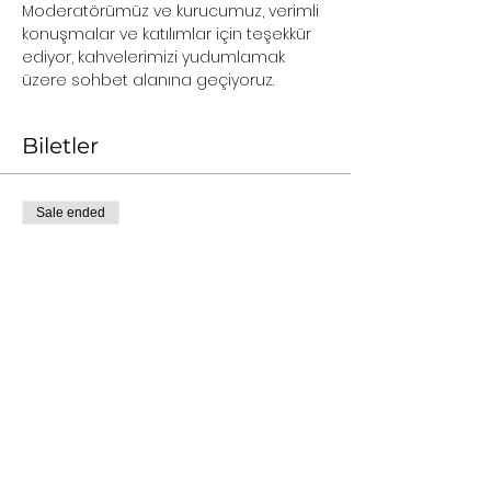
Moderatörümüz ve kurucumuz, verimli 
konuşmalar ve katılımlar için teşekkür 
ediyor, kahvelerimizi yudumlamak 
üzere sohbet alanına geçiyoruz.
Biletler
Sale ended
Ticket type
Kayıt
Price
TRY 0.00