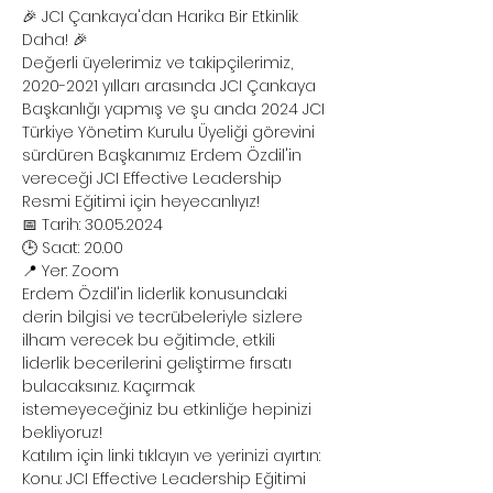
🎉 JCI Çankaya'dan Harika Bir Etkinlik 
Daha! 🎉
Değerli üyelerimiz ve takipçilerimiz,
2020-2021 yılları arasında JCI Çankaya 
Başkanlığı yapmış ve şu anda 2024 JCI 
Türkiye Yönetim Kurulu Üyeliği görevini 
sürdüren Başkanımız Erdem Özdil'in 
vereceği JCI Effective Leadership 
Resmi Eğitimi için heyecanlıyız!
📅 Tarih: 30.05.2024
🕒 Saat: 20.00
📍 Yer: Zoom
Erdem Özdil'in liderlik konusundaki 
derin bilgisi ve tecrübeleriyle sizlere 
ilham verecek bu eğitimde, etkili 
liderlik becerilerini geliştirme fırsatı 
bulacaksınız. Kaçırmak 
istemeyeceğiniz bu etkinliğe hepinizi 
bekliyoruz!
Katılım için linki tıklayın ve yerinizi ayırtın: 
Konu: JCI Effective Leadership Eğitimi 