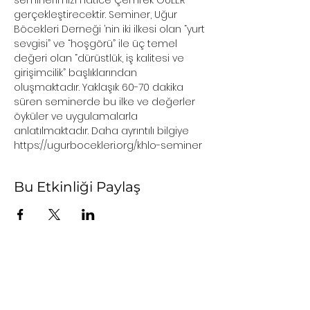
seminerimizi Hatice Çemrek GÜLER 
gerçekleştirecektir. Seminer, Uğur 
Böcekleri Derneği ’nin iki ilkesi olan “yurt 
sevgisi” ve “hoşgörü” ile üç temel 
değeri olan “dürüstlük, iş kalitesi ve 
girişimcilik” başlıklarından 
oluşmaktadır. Yaklaşık 60-70 dakika 
süren seminerde bu ilke ve değerler 
öyküler ve uygulamalarla 
anlatılmaktadır. Daha ayrıntılı bilgiye 
https://ugurbocekleri.org/khlo-seminer
Bu Etkinliği Paylaş
user agreement
Privacy and Cookie Policy
Cancellation and Refund Conditions