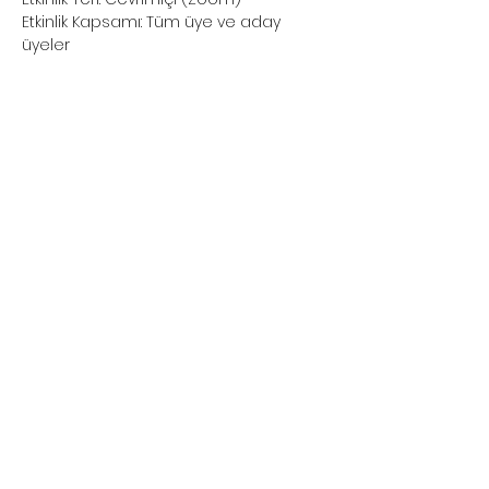
Etkinlik Kapsamı: Tüm üye ve aday 
üyeler
Bu Etkinliği Paylaş
user agreement
Privacy and Cookie Policy
Cancellation and Refund Conditions
Contact
tifice.com
egitimbileti@tifika.com
@tifikacom