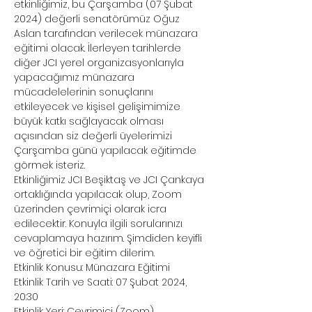
etkinliğimiz, bu Çarşamba (07 Şubat 
2024) değerli senatörümüz Oğuz 
Aslan tarafından verilecek münazara 
eğitimi olacak. İlerleyen tarihlerde 
diğer JCI yerel organizasyonlarıyla 
yapacağımız münazara 
mücadelelerinin sonuçlarını 
etkileyecek ve kişisel gelişimimize 
büyük katkı sağlayacak olması 
açısından siz değerli üyelerimizi 
Çarşamba günü yapılacak eğitimde 
görmek isteriz.
Etkinliğimiz JCI Beşiktaş ve JCI Çankaya 
ortaklığında yapılacak olup, Zoom 
üzerinden çevrimiçi olarak icra 
edilecektir. Konuyla ilgili sorularınızı 
cevaplamaya hazırım. Şimdiden keyifli 
ve öğretici bir eğitim dilerim.
Etkinlik Konusu: Münazara Eğitimi
Etkinlik Tarih ve Saati: 07 Şubat 2024, 
20:30
Etkinlik Yeri: Cevrimiçi (Zoom)