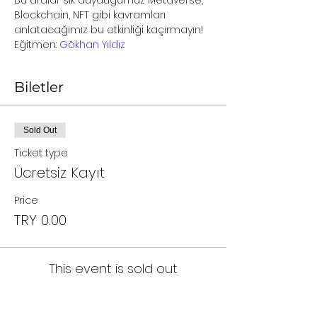
Bu aralar sık duyduğumuz Metaverse, 
Blockchain, NFT gibi kavramları 
anlatacağımız bu etkinliği kaçırmayın!
Eğitmen: 
Gökhan Yıldız
Biletler
Sold Out
Ticket type
Ücretsiz Kayıt
Price
TRY 0.00
This event is sold out